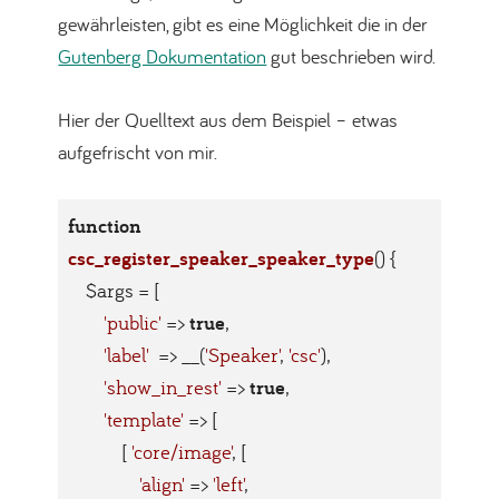
gewährleisten, gibt es eine Möglichkeit die in der
Gutenberg Dokumentation
gut beschrieben wird.
Hier der Quelltext aus dem Beispiel – etwas
aufgefrischt von mir.
function
csc_register_speaker_speaker_type
()
{

    $args = [

true
'public'
 => 
,

'label'
  => __(
'Speaker'
, 
'csc'
),

true
'show_in_rest'
 => 
,

'template'
 => [

            [ 
'core/image'
, [

'align'
 => 
'left'
,
