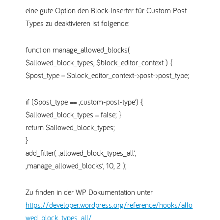
eine gute Option den Block-Inserter für Custom Post
Types zu deaktivieren ist folgende:
function manage_allowed_blocks(
$allowed_block_types, $block_editor_context ) {
$post_type = $block_editor_context->post->post_type;
if ($post_type == ‚custom-post-type‘) {
$allowed_block_types = false; }
return $allowed_block_types;
}
add_filter( ‚allowed_block_types_all‘,
‚manage_allowed_blocks‘, 10, 2 );
Zu finden in der WP Dokumentation unter
https://developer.wordpress.org/reference/hooks/allo
wed_block_types_all/