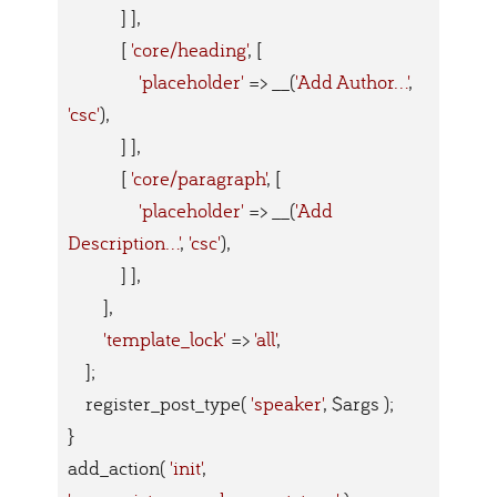
            ] ],

            [ 
'core/heading'
, [

'placeholder'
 => __(
'Add Author...'
, 
'csc'
),

            ] ],

            [ 
'core/paragraph'
, [

'placeholder'
 => __(
'Add 
Description...'
, 
'csc'
),

            ] ],

        ],

'template_lock'
 => 
'all'
,

    ];

    register_post_type( 
'speaker'
, $args );

}

add_action( 
'init'
, 