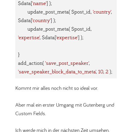
$data[
'name'
] );

	update_post_meta( $post_id, 
'country'
, 
$data[
'country'
] );

	update_post_meta( $post_id, 
'expertise'
, $data[
'expertise'
] );

}

add_action( 
'save_post_speaker'
, 
'save_speaker_block_data_to_meta'
, 
10
, 
2
 );
Code-Sprache:
PHP
(
php
)
Kommt mir alles noch nicht so ideal vor.
Aber mal ein erster Umgang mit Gutenberg und
Custom Fields.
Ich werde mich in der nächsten Zeit umsehen,