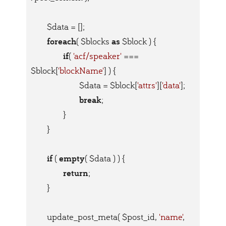
	$data = [];

foreach
as
( $blocks 
 $block ) {

if
( 
'acf/speaker'
 === 
$block[
'blockName'
] ) {

			$data = $block[
'attrs'
][
'data'
];

break
;

		}

	}

if
empty
 ( 
( $data ) ) {

return
;

	}

	update_post_meta( $post_id, 
'name'
, 