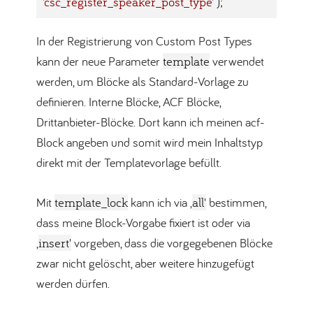
'csc_register_speaker_post_type'
 );
Code-Sprache:
PHP
(
php
)
In der Registrierung von Custom Post Types
kann der neue Parameter
template
verwendet
werden, um Blöcke als Standard-Vorlage zu
definieren. Interne Blöcke, ACF Blöcke,
Drittanbieter-Blöcke. Dort kann ich meinen acf-
Block angeben und somit wird mein Inhaltstyp
direkt mit der Templatevorlage befüllt.
Mit
template_lock
kann ich via ‚
all'
bestimmen,
dass meine Block-Vorgabe fixiert ist oder via
‚
insert'
vorgeben, dass die vorgegebenen Blöcke
zwar nicht gelöscht, aber weitere hinzugefügt
werden dürfen.