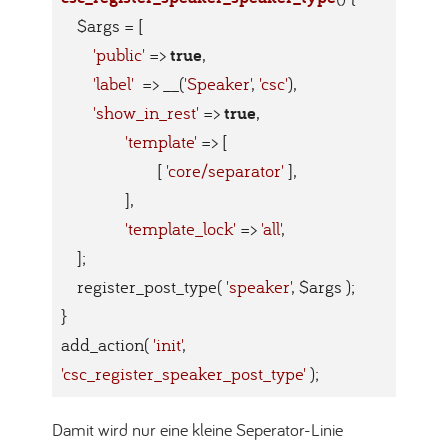
    $args = [

true
'public'
 => 
,

'label'
  => __(
'Speaker'
, 
'csc'
),

true
'show_in_rest'
 => 
,

'template'
 => [

			[ 
'core/separator'
 ],

		],

'template_lock'
 => 
'all'
,

    ];

    register_post_type( 
'speaker'
, $args );

}

add_action( 
'init'
, 
'csc_register_speaker_post_type'
 );
Code-Sprache:
PHP
(
php
)
Damit wird nur eine kleine Seperator-Linie