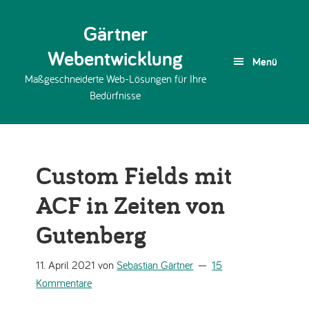
Zur
Skip
Zur
Gärtner
Hauptnavigation
to
Fußzeile
springen
main
springen
Webentwicklung
Menü
content
Maßgeschneiderte Web-Lösungen für Ihre
Bedürfnisse
Custom Fields mit
ACF in Zeiten von
Gutenberg
11. April 2021
von
Sebastian Gärtner
15
Kommentare