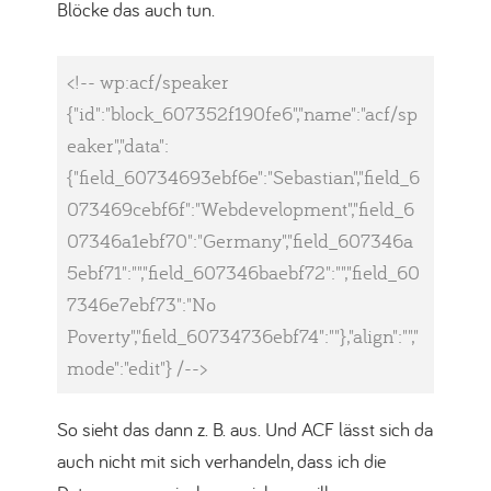
Blöcke das auch tun.
<!-- wp:acf/speaker 
{"id":"block_607352f190fe6","name":"acf/sp
eaker","data":
{"field_60734693ebf6e":"Sebastian","field_6
073469cebf6f":"Webdevelopment","field_6
07346a1ebf70":"Germany","field_607346a
5ebf71":"","field_607346baebf72":"","field_60
7346e7ebf73":"No 
Poverty","field_60734736ebf74":""},"align":"","
mode":"edit"} /-->
Code-Sprache:
HTML, XML
(
xml
)
So sieht das dann z. B. aus. Und ACF lässt sich da
auch nicht mit sich verhandeln, dass ich die